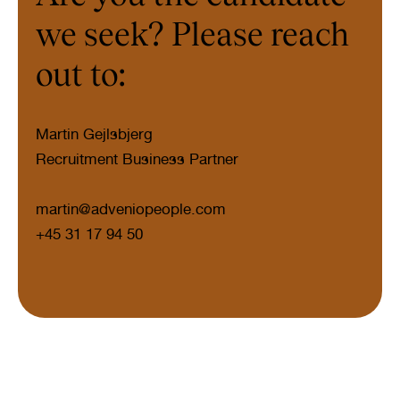
we seek? Please reach
out to:
Martin Gejlsbjerg
Recruitment Business Partner
martin@adveniopeople.com
+45 31 17 94 50